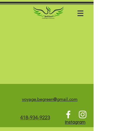
voyage.begreen@gmail.com
418-934-9223
Instagram