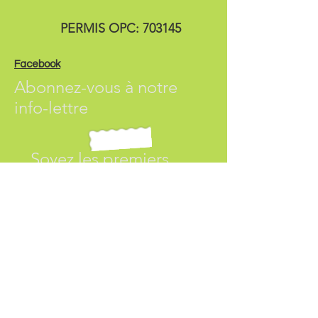
PERMIS OPC: 703145
Facebook
Abonnez-vous à
notre
info-lettre
Soyez les premiers
informés!
© 2019 by BeGreen Proudly
created with
Wix.com
S'abonner maintenent