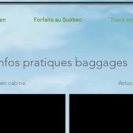
en
Forfaits au Québec
Trucs v
Infos pratiques baggages
 en cabine.
Astuc