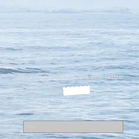
Abonnez-vous à
notre
info-lettre
Soyez les premiers
informés!