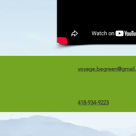
voyage.begreen@gmail
418-934-9223