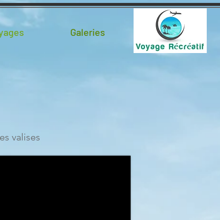
oyages
Galeries
es valises